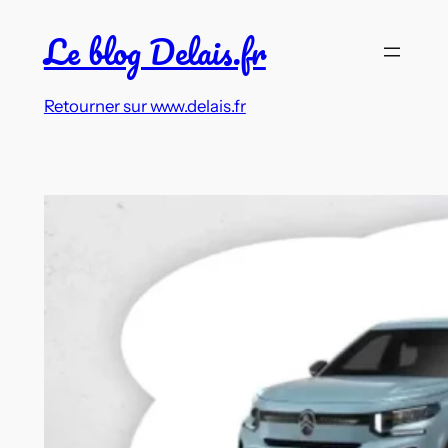
Aller
Le blog Delais.fr
au
contenu
Retourner sur www.delais.fr