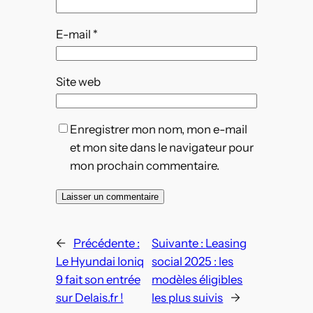
E-mail
*
Site web
Enregistrer mon nom, mon e-mail
et mon site dans le navigateur pour
mon prochain commentaire.
←
Précédente :
Suivante :
Leasing
Le Hyundai Ioniq
social 2025 : les
9 fait son entrée
modèles éligibles
sur Delais.fr !
les plus suivis
→