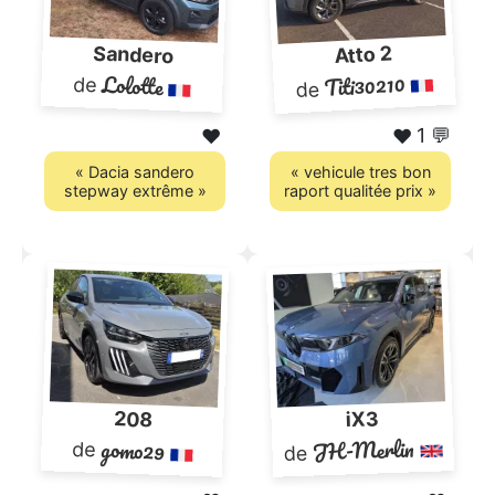
Atto 2
Sandero
Titi30210
Lolotte
de
de
1 💬
❤️
❤️
« Dacia sandero
« vehicule tres bon
stepway extrême »
raport qualitée prix »
208
iX3
JH-Merlin
gomo29
de
de