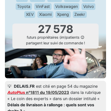
Toyota
VinFast
Volkswagen
Volvo
XEV
Xiaomi
Xpeng
Zeekr
27 578
futurs propriétaires (
im
)patients 😉
partagent leur suivi de commande !
💡
DELAIS.FR
est cité en page 54 du magazine
Auto
Plus
n°1811 du 19/05/2023
dans la rubrique
« Le coin des experts » dans un dossier intitulé «
Délais de livraison à rallonge : quels sont vos
droits ?
».