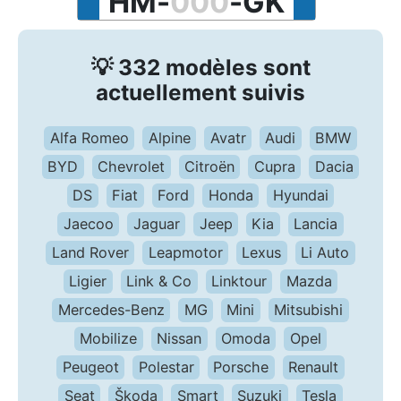
H
M
-
0
0
0
-
G
K
💡 332 modèles sont
actuellement suivis
Alfa Romeo
Alpine
Avatr
Audi
BMW
BYD
Chevrolet
Citroën
Cupra
Dacia
DS
Fiat
Ford
Honda
Hyundai
Jaecoo
Jaguar
Jeep
Kia
Lancia
Land Rover
Leapmotor
Lexus
Li Auto
Ligier
Link & Co
Linktour
Mazda
Mercedes-Benz
MG
Mini
Mitsubishi
Mobilize
Nissan
Omoda
Opel
Peugeot
Polestar
Porsche
Renault
Seat
Škoda
Smart
Suzuki
Tesla