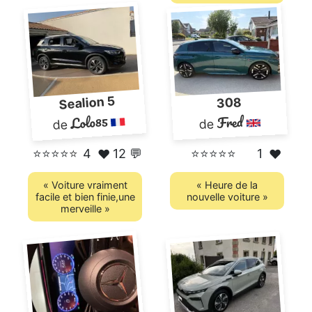
Sealion 5
308
Lolo85
Fred
de
de
⭐⭐⭐⭐
⭐
4
12 💬
⭐⭐⭐⭐⭐
1
❤️
❤️
« Voiture vraiment
« Heure de la
facile et bien finie,une
nouvelle voiture »
merveille »