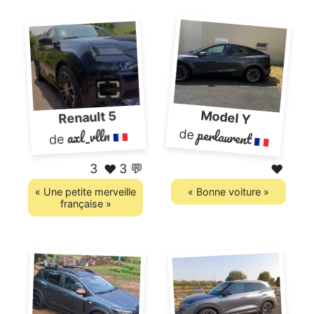
Model Y
Renault 5
perlaurent
axl_vlln
de
de
3
3 💬
❤️
❤️
« Une petite merveille
« Bonne voiture »
française »