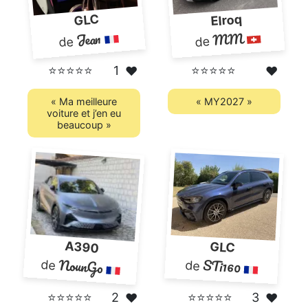
GLC
Elroq
Jean
MM
de
de
⭐⭐⭐⭐⭐
1
⭐⭐⭐⭐⭐
❤️
❤️
« Ma meilleure
« MY2027 »
voiture et j’en eu
beaucoup »
A390
GLC
NounGo
STi160
de
de
⭐⭐⭐⭐⭐
2
⭐⭐⭐⭐⭐
3
❤️
❤️