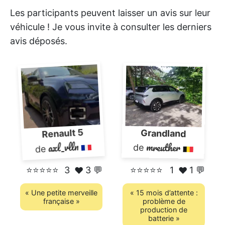
Les participants peuvent laisser un avis sur leur
véhicule ! Je vous invite à consulter les derniers
avis déposés.
Renault 5
Grandland
axl_vlln
mreuther
de
de
⭐⭐⭐⭐⭐
3
3 💬
⭐⭐⭐⭐⭐
1
1 💬
❤️
❤️
« Une petite merveille
« 15 mois d’attente :
française »
problème de
production de
batterie »