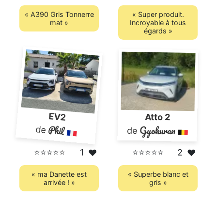
« A390 Gris Tonnerre
« Super produit.
mat »
Incroyable à tous
égards »
EV2
Atto 2
Phil
Gyokuran
de
de
⭐⭐⭐⭐
⭐
1
⭐⭐⭐⭐⭐
2
❤️
❤️
« ma Danette est
« Superbe blanc et
arrivée ! »
gris »