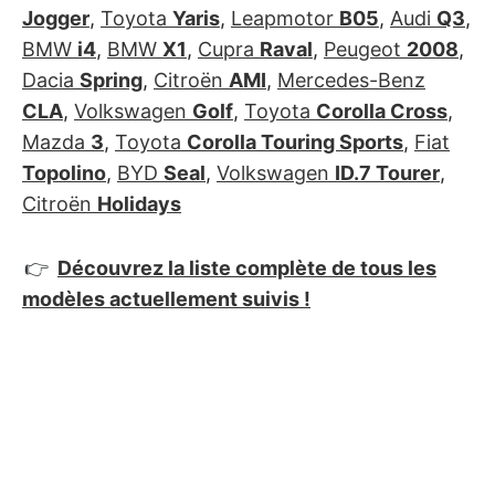
Jogger
,
Toyota
Yaris
,
Leapmotor
B05
,
Audi
Q3
,
BMW
i4
,
BMW
X1
,
Cupra
Raval
,
Peugeot
2008
,
Dacia
Spring
,
Citroën
AMI
,
Mercedes-Benz
CLA
,
Volkswagen
Golf
,
Toyota
Corolla Cross
,
Mazda
3
,
Toyota
Corolla Touring Sports
,
Fiat
Topolino
,
BYD
Seal
,
Volkswagen
ID.7 Tourer
,
Citroën
Holidays
👉
Découvrez la liste complète de tous les
modèles actuellement suivis !