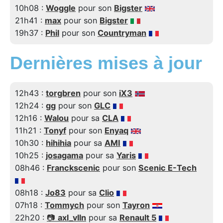
10h08 :
Woggle
pour son
Bigster
21h41 :
max
pour son
Bigster
19h37 :
Phil
pour son
Countryman
Dernières mises à jour
12h43 :
torgbren
pour son
iX3
12h24 :
gg
pour son
GLC
12h16 :
Walou
pour sa
CLA
11h21 :
Tonyf
pour son
Enyaq
10h30 :
hihihia
pour sa
AMI
10h25 :
josagama
pour sa
Yaris
08h46 :
Franckscenic
pour son
Scenic E-Tech
08h18 :
Jo83
pour sa
Clio
07h18 :
Tommych
pour son
Tayron
22h20 :
📷
axl_vlln
pour sa
Renault 5