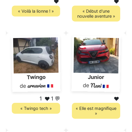
❤️
❤️
« Voilà la lionne ! »
« Début d'une
nouvelle aventure »
Twingo
Junior
arnavion
Nani
de
de
1
1 💬
❤️
❤️
« Twingo tech »
« Elle est magnifique
»