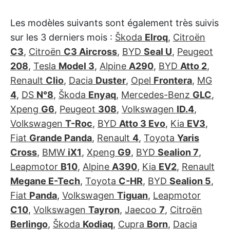
Les modèles suivants sont également très suivis
sur les 3 derniers mois :
Škoda
Elroq
,
Citroën
C3
,
Citroën
C3 Aircross
,
BYD
Seal U
,
Peugeot
208
,
Tesla
Model 3
,
Alpine
A290
,
BYD
Atto 2
,
Renault
Clio
,
Dacia
Duster
,
Opel
Frontera
,
MG
4
,
DS
N°8
,
Škoda
Enyaq
,
Mercedes-Benz
GLC
,
Xpeng
G6
,
Peugeot
308
,
Volkswagen
ID.4
,
Volkswagen
T-Roc
,
BYD
Atto 3 Evo
,
Kia
EV3
,
Fiat
Grande Panda
,
Renault
4
,
Toyota
Yaris
Cross
,
BMW
iX1
,
Xpeng
G9
,
BYD
Sealion 7
,
Leapmotor
B10
,
Alpine
A390
,
Kia
EV2
,
Renault
Megane E-Tech
,
Toyota
C-HR
,
BYD
Sealion 5
,
Fiat
Panda
,
Volkswagen
Tiguan
,
Leapmotor
C10
,
Volkswagen
Tayron
,
Jaecoo
7
,
Citroën
Berlingo
,
Škoda
Kodiaq
,
Cupra
Born
,
Dacia