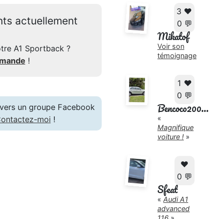
3 ❤️
nts actuellement
0 💬
Mikatof
Voir son
tre A1 Sportback ?
témoignage
mmande
!
1 ❤️
0 💬
Bencoco200...
en vers un groupe Facebook
«
ontactez-moi
!
Magnifique
voiture !
»
❤️
0 💬
Sfeat
«
Audi A1
advanced
116
»