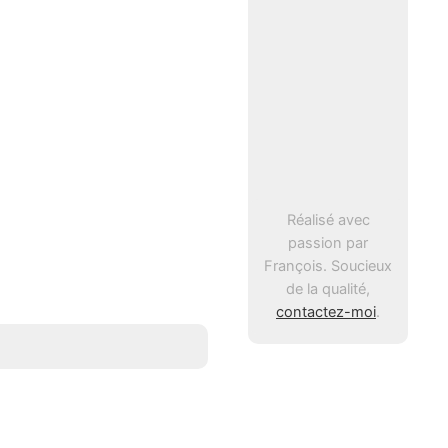
Réalisé avec
passion par
François. Soucieux
de la qualité,
contactez-moi
.