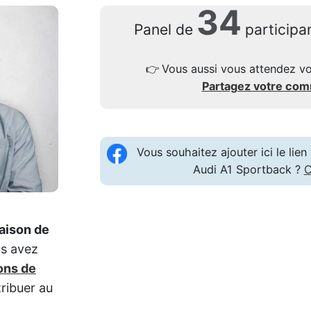
34
Panel de
participa
👉
Vous aussi vous attendez vo
Partagez votre co
Vous souhaitez ajouter ici le li
Audi A1 Sportback ?
C
raison de
us avez
ons de
tribuer au