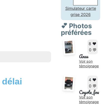
Simulateur carte
grise 2026
💕 Photos
préférées
8 ❤️
0 💬
Anas
Voir son
témoignage
 délai
4 ❤️
0 💬
Coyote_fou
Voir son
témoignage