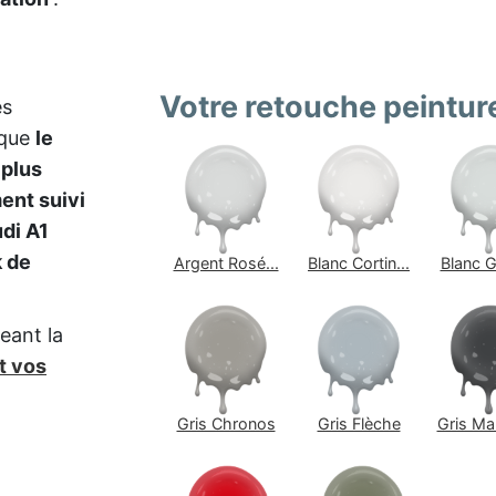
Votre retouche peintu
es
 que
le
 plus
nt suivi
di A1
 de
Argent Rosé...
Blanc Cortin...
Blanc Gl
eant la
t vos
Gris Chronos
Gris Flèche
Gris Man