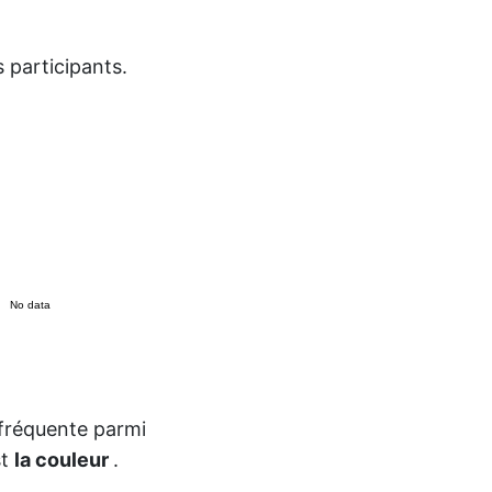
 participants.
No data
 fréquente parmi
st
la couleur
.