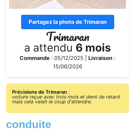
Partagez la photo de Trimaran
Trimaran
a attendu
6 mois
Commande
: 05/12/2025 |
Livraison
:
15/06/2026
Précisions de Trimaran
:
voiture reçue avec trois mois et demi de retard
mais cela valait le coup d'attendre.
conduite