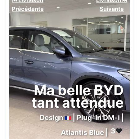
⏮️ Livraison
Livraison ⏭️
Précédente
Suivante️
Ma belle BYD
tant attendue
Design
| Plug-In DM-i |
3
❤️
Atlantis Blue |