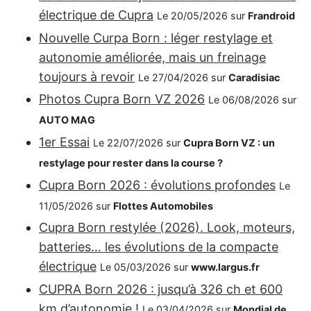
électrique de Cupra
Le 20/05/2026 sur
Frandroid
Nouvelle Curpa Born : léger restylage et
autonomie améliorée, mais un freinage
toujours à revoir
Le 27/04/2026 sur
Caradisiac
Photos Cupra Born VZ 2026
Le 06/08/2026 sur
AUTO MAG
1er Essai
Le 22/07/2026 sur
Cupra Born VZ : un
restylage pour rester dans la course ?
Cupra Born 2026 : évolutions profondes
Le
11/05/2026 sur
Flottes Automobiles
Cupra Born restylée (2026). Look, moteurs,
batteries… les évolutions de la compacte
électrique
Le 05/03/2026 sur
www.largus.fr
CUPRA Born 2026 : jusqu’à 326 ch et 600
km d’autonomie !
Le 03/04/2026 sur
Mondial de