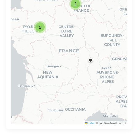
2
2
Leaflet
|
© OpenStreetMap © CARTO