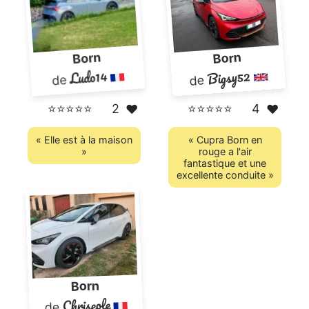
Born
Born
Bigsy52
Ludo14
de
de
⭐⭐⭐⭐⭐
2
⭐⭐⭐⭐⭐
4
❤️
❤️
« Elle est à la maison
« Cupra Born en
»
rouge a l'air
fantastique et une
excellente conduite »
Born
Chriseole
de