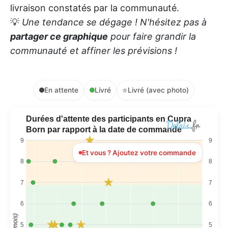
livraison constatés par la communauté.
💡
Une tendance se dégage ! N'hésitez pas à
partager ce graphique
pour faire grandir la
communauté et affiner les prévisions !
⭐
En attente
Livré
Livré (avec photo)
Durées d'attente des participants en Cupra
Born par rapport à la date de commande
9
9
Et vous ? Ajoutez votre commande
8
8
7
7
6
6
5
5