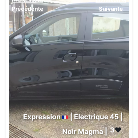
⏮️ Livraison
Livraison ⏭️
Précédente
Suivante️
Expression
| Electrique 45 |
3
❤️
Noir Magma |