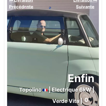
⏮️ Livraison
Livraison ⏭️
Précédente
Suivante️
Enfin
Topolino
| Electrique 6kW |
0
❤️
Verde Vita |