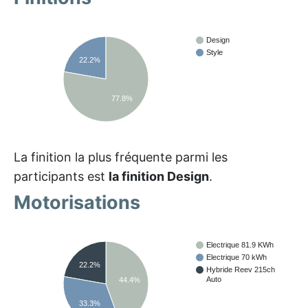
Design
Style
22.2%
77.8%
La finition la plus fréquente parmi les
participants est
la finition Design
.
Motorisations
Electrique 81.9 KWh
Electrique 70 kWh
22.2%
Hybride Reev 215ch
Auto
44.4%
33.3%