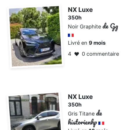
NX Luxe
350h
de Gg
Noir Graphite
Livré en
9 mois
4
0 commentaire
❤️
NX Luxe
350h
de
Gris Titane
historienhp