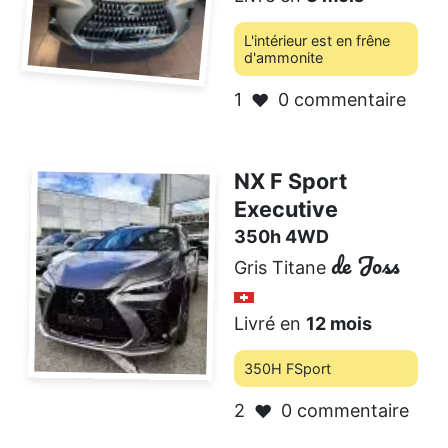
L'intérieur est en frêne
d'ammonite
1
0 commentaire
❤️
NX F Sport
Executive
350h 4WD
de Joss
Gris Titane
Livré en
12 mois
350H FSport
2
0 commentaire
❤️