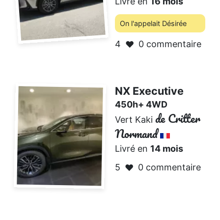
Livré en
16 mois
On l'appelait Désirée
4
0 commentaire
❤️
NX Executive
450h+ 4WD
de Critter
Vert Kaki
Normand
Livré en
14 mois
5
0 commentaire
❤️