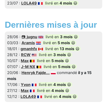
23/07 :
LOLA49
livré en
4 mois
😃
Dernières mises à jour
28/06 :
📷
jugnu
livré en
3 mois
😃
03/03 :
Aramis
livré en
5 mois
😃
18/01 :
gmanhfx
livré en
13 mois
😃
28/12 :
RCW
livré en
3 mois
😃
10/07 :
Max
livré en
5 mois
😃
07/07 :
J-M NX
livré en
5 mois
😃
20/06 :
Henryk Fajde...
commandé
il y a 15
mois
17/06 :
Yvon
livré en
4 mois
😃
27/12 :
Max
livré en
4 mois
😃
12/12 :
LOLA49
livré en
4 mois
😃