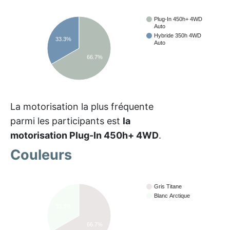
Plug-In 450h+ 4WD
Auto
Hybride 350h 4WD
33.3%
Auto
66.7%
La motorisation la plus fréquente
parmi les participants est
la
motorisation Plug-In 450h+ 4WD
.
Couleurs
Gris Titane
Blanc Arctique
33.3%
66.7%