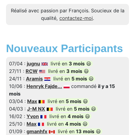
Réalisé avec passion par François. Soucieux de la
qualité,
contactez-moi
.
Nouveaux Participants
07/04 :
jugnu
livré en
3 mois
😃
27/11 :
RCW
livré en
3 mois
😃
24/11 :
Aramis
livré en
5 mois
😃
10/06 :
Henryk Fajde...
commandé
il y a 15
mois
03/04 :
Max
livré en
5 mois
😃
04/03 :
J-M NX
livré en
5 mois
😃
16/02 :
Yvon
livré en
4 mois
😃
25/10 :
Max
livré en
4 mois
😃
01/09 :
gmanhfx
livré en
13 mois
😃