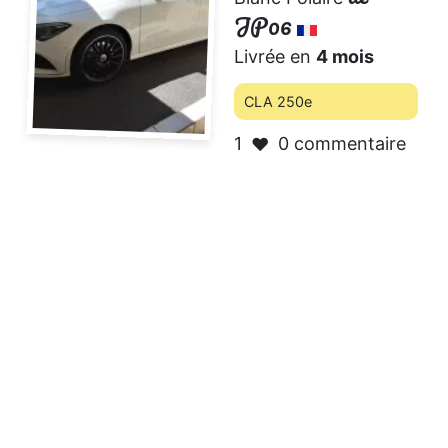
JP06
Livrée en
4 mois
CLA 250e
1
0 commentaire
❤️