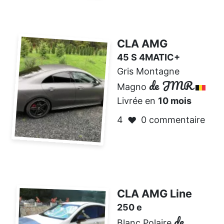
CLA AMG
45 S 4MATIC+
Gris Montagne
de JMR
Magno
Livrée en
10 mois
4
0 commentaire
❤️
CLA AMG Line
250 e
de
Blanc Polaire