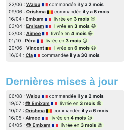
22/06 :
Walou
commandée
il y a 2 mois
09/06 :
Orishma
commandée
il y a 6 mois
16/04 :
Emixam
livrée en
3 mois
😃
03/04 :
Emixam
livrée en
3 mois
😃
03/03 :
Aimee
livrée en
4 mois
😃
01/10 :
Péra
livrée en
3 mois
😃
29/06 :
Vincent
livrée en
6 mois
😃
16/04 :
Cla
commandée
il y a 30 mois
Dernières mises à jour
06/08 :
Walou
commandée
il y a 2 mois
19/07 :
📷
Emixam
livrée en
3 mois
😃
10/07 :
Orishma
commandée
il y a 6 mois
16/05 :
Aimee
livrée en
4 mois
😃
04/05 :
📷
Emixam
livrée en
3 mois
😃