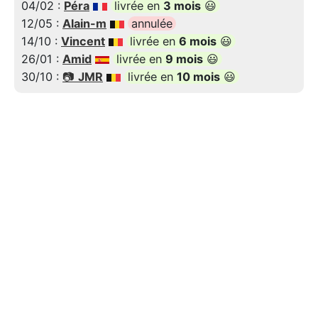
04/02 :
Péra
livrée en
3 mois
😃
12/05 :
Alain-m
annulée
14/10 :
Vincent
livrée en
6 mois
😃
26/01 :
Amid
livrée en
9 mois
😃
30/10 :
📷
JMR
livrée en
10 mois
😃