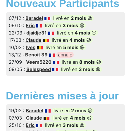
Nouveaux Participants
07/12 :
Baradel
livré en
2 mois
😃
09/10 :
Eric
livré en
3 mois
😃
22/03 :
djaidje31
livré en
4 mois
😃
17/03 :
Claude
livré en
4 mois
😃
10/02 :
Ives
livré en
5 mois
😃
13/12 :
Benoit 39
annulé
27/09 :
Veem5220
livré en
8 mois
😃
09/05 :
Selespeed
livré en
3 mois
😃
Dernières mises à jour
19/02 :
Baradel
livré en
2 mois
😃
07/03 :
Claude
livré en
4 mois
😃
25/10 :
Eric
livré en
3 mois
😃