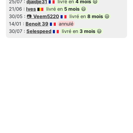
25/07 :
djaidje31
livré en
4 mois
😃
21/06 :
Ives
livré en
5 mois
😃
30/05 :
📷
Veem5220
livré en
8 mois
😃
14/01 :
Benoit 39
annulé
30/07 :
Selespeed
livré en
3 mois
😃