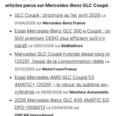
articles parus sur Mercedes-Benz GLC Coupé
:
GLC Coupé : brochure au 1er avril 2026
Le
01/04/2026 sur
Mercedes-Benz France
Essai Mercedes-Benz GLC 300 e Coupé : un
SUV premium CERO plus efficient qu’il n’y
paraît
Le 19/01/2026 sur
BlaBlaStore
Mercedes GLC Coupé hybride diesel plug-in
(2025), l'essai de la consommation réelle
Le
31/12/2025 sur
Motor1.com France
Essai Mercedes-AMG GLC Coupé 53
4MATIC+ (2026) – le retour du sublime six-
cylindres
Le 29/05/2026 sur
Moniteur Automobile
2026 Mercedes-Benz GLC 400 4MATIC EQ
DPO-1008413
Le 22/04/2026 sur
VIPCAR.International