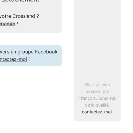
votre Crossland ?
mmande
!
en vers un groupe Facebook
ntactez-moi
!
Réalisé avec
passion par
François. Soucieux
de la qualité,
contactez-moi
.