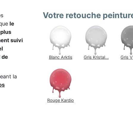
Votre retouche peintu
es
 que
le
 plus
nt suivi
l
 de
Blanc Arktis
Gris Kristal...
Gris V
eant la
os
Rouge Kardio