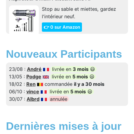
Stop au sable et miettes, gardez
l'intérieur neuf.
👉 0 sur Amazon
Nouveaux Participants
23/08 :
André
livrée en
3 mois
😃
13/05 :
Podge
livrée en
5 mois
😃
18/02 :
Ren
commandée
il y a 30 mois
06/10 :
vince
livrée en
5 mois
😃
30/07 :
Albrd
annulée
Dernières mises à jour