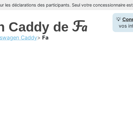
sur les déclarations des participants. Seul votre concessionnaire e
Fa
💡
Con
n Caddy de
vos in
kswagen Caddy
Fa