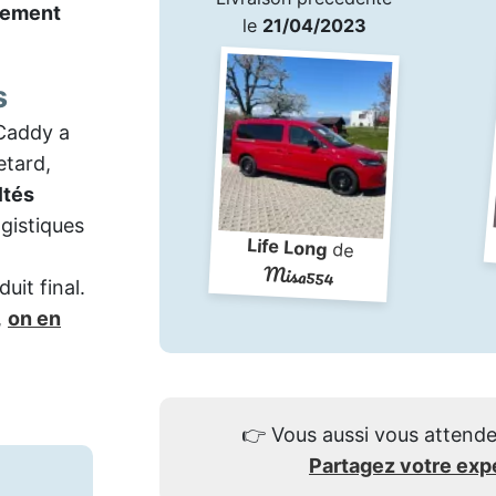
lement
le
21/04/2023
s
 Caddy a
etard,
ltés
ogistiques
Life Long
de
n
Misa554
uit final.
,
on en
👉
Vous aussi vous attende
Partagez votre exp