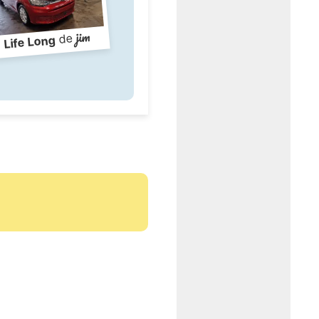
jim
de
Life Long