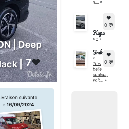
g...
»
❤️
0 💬
Kapa
«
-
»
ON | Deep
Jmk
❤️
«
7
❤️
lack |
0 💬
Très
belle
couleur,
voit...
»
Livraison suivante
le
16/09/2024