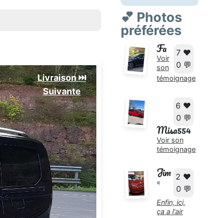
💕 Photos
préférées
Fa
7 ❤️
Voir
0 💬
son
Livraison ⏭️
témoignage
Suivante️
6 ❤️
0 💬
Misa554
Voir son
témoignage
Jim
2 ❤️
«
0 💬
Enfin, ici,
ça a l'air