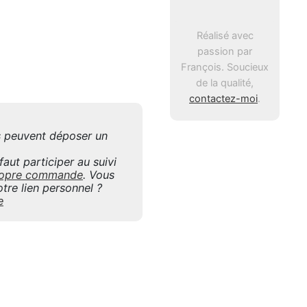
Réalisé avec
passion par
François. Soucieux
de la qualité,
contactez-moi
.
is peuvent déposer un
aut participer au suivi
 propre commande
. Vous
tre lien personnel ?
e