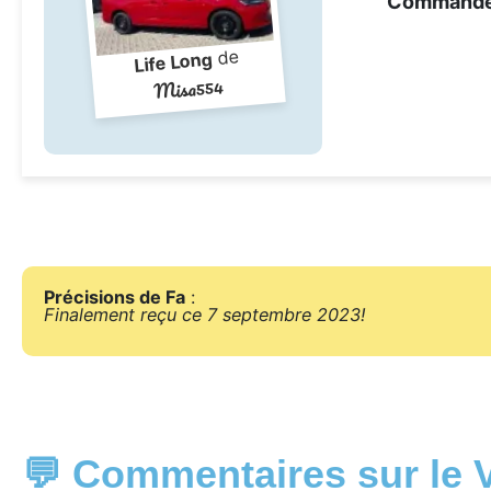
Command
de
Life Long
Misa554
Précisions de Fa
:
Finalement reçu ce 7 septembre 2023!
💬 Commentaires sur le