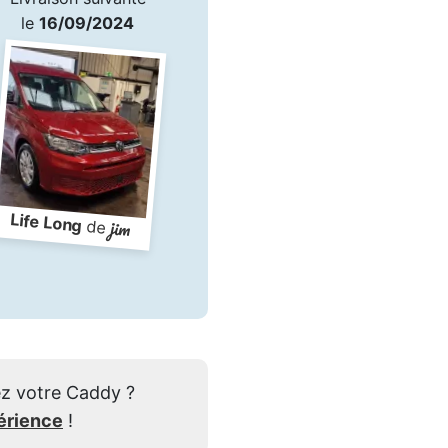
le
16/09/2024
Life Long
jim
de
z votre Caddy ?
érience
!