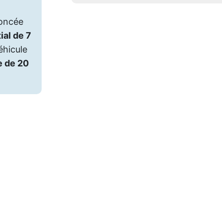
noncée
tial de 7
éhicule
e de 20