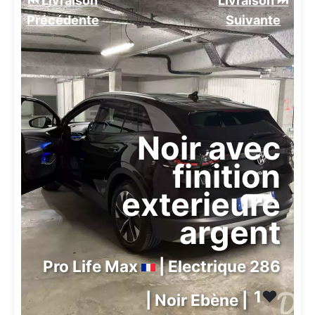
⏮️ Livraison
Livraison ⏭️
Précédente
Suivante️
Noir avec
finition
exterieure
argent
Pro Life Max
| Electrique 286
1
❤️
| Noir Ebène |