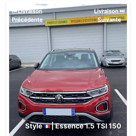
⏮️ Livraison
Livraison ⏭️
Précédente
Suivante️
Style
| Essence 1.5 TSI 150