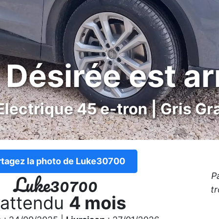
Désirée est ar
Electrique 45 e-tron | Gris Gr
rtagez la photo de Luke30700
Luke30700
P
t
 attendu
4 mois