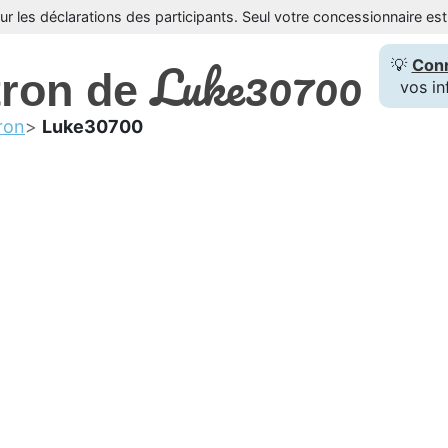
sur les déclarations des participants. Seul votre concessionnaire e
Luke30700
💡
Con
tron de
vos in
ron
Luke30700