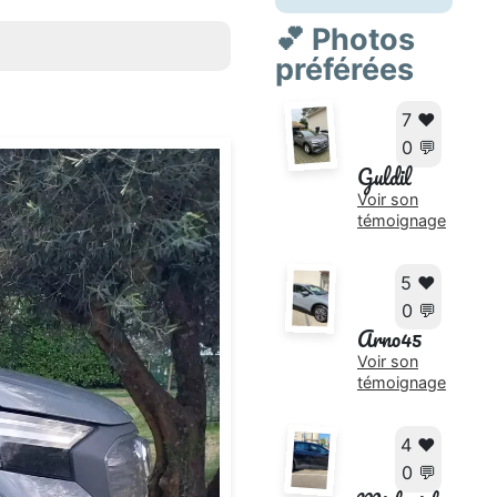
💕 Photos
préférées
7 ❤️
0 💬
Guldil
Voir son
témoignage
5 ❤️
0 💬
Arno45
Voir son
témoignage
4 ❤️
0 💬