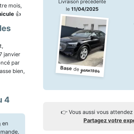
Livraison précédente
atre mois,
le
11/04/2025
hicule
👍
les
t,
27 janvier
noncé par
Base
yann1984
de
asse bien,
u 4
👉
Vous aussi vous attendez 
Partagez votre exp
n
en
mmande,