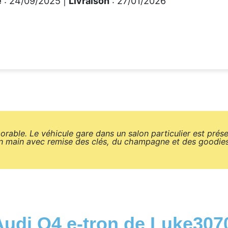
e
: 24/09/2025 |
Livraison
: 27/01/2026
able. Le véhicule gare dans un salon particulier est présen
 en main avec remise des clés, du champagne et des goodie
Audi Q4 e-tron de Luke307