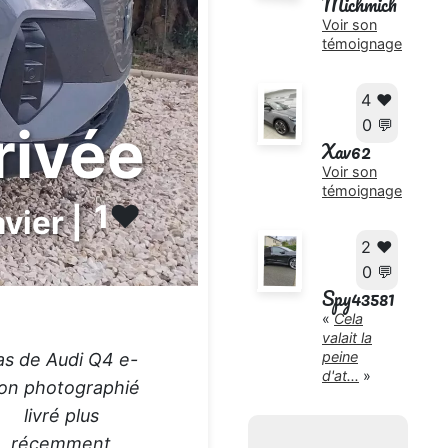
Michmich
Voir son
témoignage
4 ❤️
0 💬
rivée
Xav62
Voir son
témoignage
1
❤️
avier |
2 ❤️
0 💬
Spy43581
«
Cela
valait la
peine
as de Audi Q4 e-
d'at...
»
ron photographié
livré plus
récemment