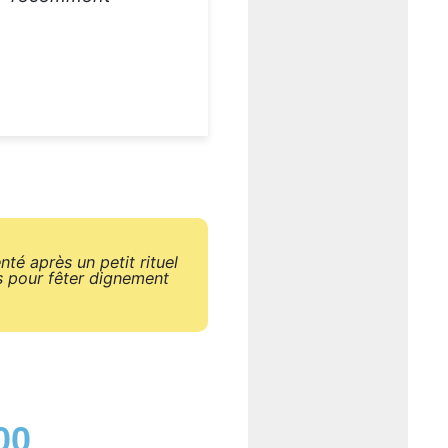
té après un petit rituel
s pour fêter dignement
00