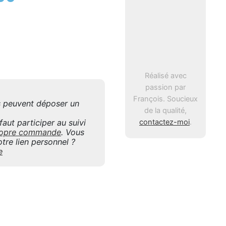
Réalisé avec
passion par
François. Soucieux
is peuvent déposer un
de la qualité,
contactez-moi
.
aut participer au suivi
 propre commande
. Vous
tre lien personnel ?
e