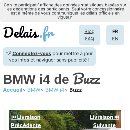
Ce site participatif affiche des données statistiques basées sur
les déclarations des participants. Seul votre concessionnaire
est à même de vous communiquer les délais officiels en
vigueur.
Blog
FR
FAQ
EN
💡
Connectez-vous
pour mettre à jour
vos infos et naviguer sans publicité !
Buzz
BMW i4 de
Accueil
BMW
BMW i4
Buzz
⏮️ Livraison
Livraison ⏭️
Précédente
Suivante️