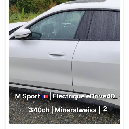
M Sport
| Electrique eDrive40
2
❤️
340ch | Mineralweiss |