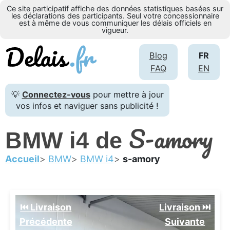
Ce site participatif affiche des données statistiques basées sur
les déclarations des participants. Seul votre concessionnaire
est à même de vous communiquer les délais officiels en
vigueur.
Blog
FR
FAQ
EN
💡
Connectez-vous
pour mettre à jour
vos infos et naviguer sans publicité !
S-amory
BMW i4 de
Accueil
BMW
BMW i4
s-amory
⏮️ Livraison
Livraison ⏭️
Précédente
Suivante️