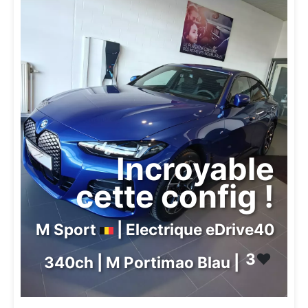
Incroyable
cette config !
M Sport
| Electrique eDrive40
3
❤️
340ch | M Portimao Blau |