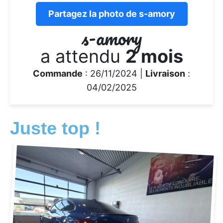
Partagez la photo de s-amory
s-amory
a attendu
2 mois
Commande
: 26/11/2024 |
Livraison
:
04/02/2025
Juste top !