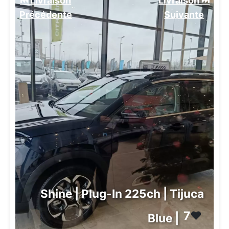
⏮️ Livraison
Livraison ⏭️
Précédente
Suivante️
Shine | Plug-In 225ch | Tijuca
7
❤️
Blue |