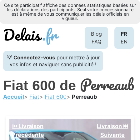
Ce site participatif affiche des données statistiques basées sur
les déclarations des participants. Seul votre concessionnaire
est à même de vous communiquer les délais officiels en
vigueur.
Blog
FR
FAQ
EN
💡
Connectez-vous
pour mettre à jour
vos infos et naviguer sans publicité !
Perreaub
Fiat 600 de
Accueil
Fiat
Fiat 600
Perreaub
⏮️ Livraison
Livraison ⏭️
Précédente
Suivante️