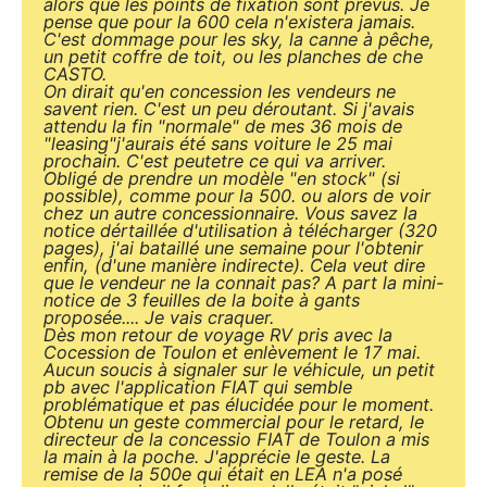
alors que les points de fixation sont prévus. Je
pense que pour la 600 cela n'existera jamais.
C'est dommage pour les sky, la canne à pêche,
un petit coffre de toit, ou les planches de che
CASTO.
On dirait qu'en concession les vendeurs ne
savent rien. C'est un peu déroutant. Si j'avais
attendu la fin "normale" de mes 36 mois de
"leasing"j'aurais été sans voiture le 25 mai
prochain. C'est peutetre ce qui va arriver.
Obligé de prendre un modèle "en stock" (si
possible), comme pour la 500. ou alors de voir
chez un autre concessionnaire. Vous savez la
notice dértaillée d'utilisation à télécharger (320
pages), j'ai bataillé une semaine pour l'obtenir
enfin, (d'une manière indirecte). Cela veut dire
que le vendeur ne la connait pas? A part la mini-
notice de 3 feuilles de la boite à gants
proposée.... Je vais craquer.
Dès mon retour de voyage RV pris avec la
Cocession de Toulon et enlèvement le 17 mai.
Aucun soucis à signaler sur le véhicule, un petit
pb avec l'application FIAT qui semble
problématique et pas élucidée pour le moment.
Obtenu un geste commercial pour le retard, le
directeur de la concessio FIAT de Toulon a mis
la main à la poche. J'apprécie le geste. La
remise de la 500e qui était en LEA n'a posé