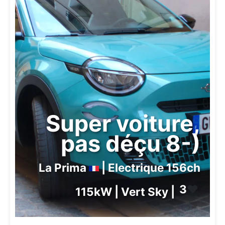
Super voiture,
pas déçu 8-)
La Prima
| Electrique 156ch
3
❤️
115kW | Vert Sky |