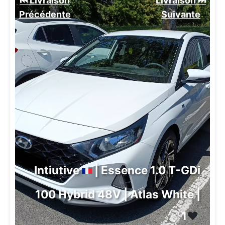
⏮️ Livraison
Livraison ⏭️
Précédente
Suivante️
Intiutive
| Essence 1.0 T-GDi
100 Hybrid 48V | Atlas White |
1
❤️