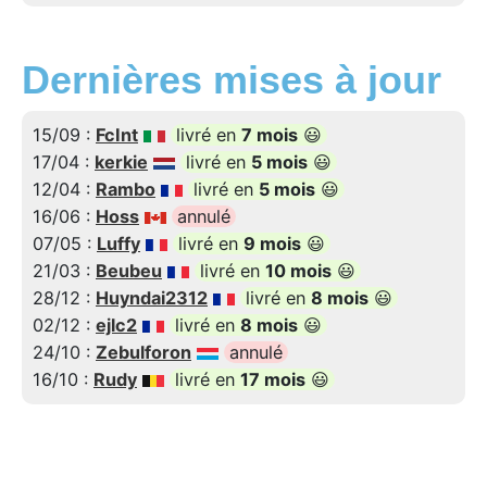
Dernières mises à jour
15/09 :
FcInt
livré en
7 mois
😃
17/04 :
kerkie
livré en
5 mois
😃
12/04 :
Rambo
livré en
5 mois
😃
16/06 :
Hoss
annulé
07/05 :
Luffy
livré en
9 mois
😃
21/03 :
Beubeu
livré en
10 mois
😃
28/12 :
Huyndai2312
livré en
8 mois
😃
02/12 :
ejlc2
livré en
8 mois
😃
24/10 :
Zebulforon
annulé
16/10 :
Rudy
livré en
17 mois
😃