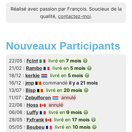
Réalisé avec passion par François. Soucieux de la
qualité,
contactez-moi
.
Nouveaux Participants
22/05 :
FcInt
livré en
7 mois
😃
21/02 :
Rambo
livré en
5 mois
😃
18/12 :
kerkie
livré en
5 mois
😃
16/12 :
jmp
commandé
il y a 21 mois
13/07 :
Bisp
livré en
20 mois
😃
11/07 :
Zebulforon
annulé
22/06 :
Hoss
annulé
06/06 :
Luffy
livré en
9 mois
😃
28/05 :
Fxfrank
livré en
17 mois
😃
05/05 :
Beubeu
livré en
10 mois
😃