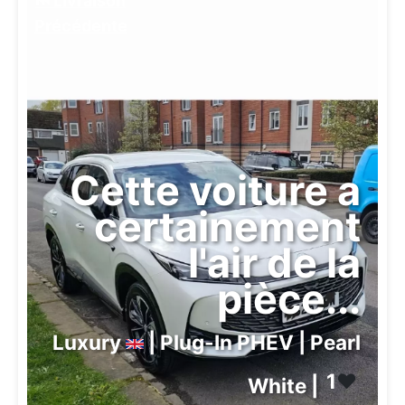
⏮️ Livraison
Précédente
Cette voiture a
certainement
l'air de la
pièce...
Luxury
| Plug-In PHEV | Pearl
1
❤️
White |