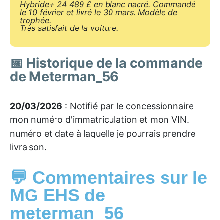
Hybride+ 24 489 £ en blanc nacré. Commandé
le 10 février et livré le 30 mars. Modèle de
trophée.
Très satisfait de la voiture.
📅 Historique de la commande
de Meterman_56
20/03/2026
: Notifié par le concessionnaire
mon numéro d'immatriculation et mon VIN.
numéro et date à laquelle je pourrais prendre
livraison.
💬 Commentaires sur le
MG EHS de
meterman_56