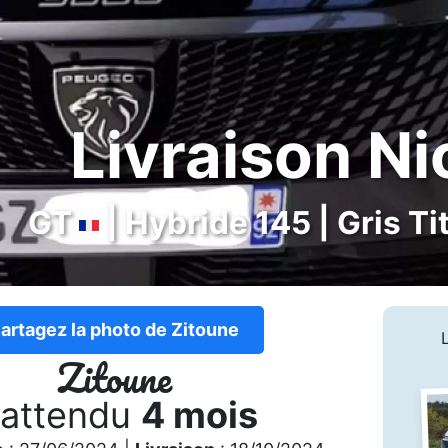
Livraison Nic
GT
| Hybride 145 | Gris Ti
artagez la photo de Zitoune
Zitoune
 attendu
4 mois