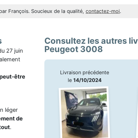
par François. Soucieux de la qualité,
contactez-moi
.
s
Consultez les autres li
Peugeot 3008
u 27 juin
ialement
Livraison précédente
 peut-être
le
14/10/2024
n léger
ement de
tout
.