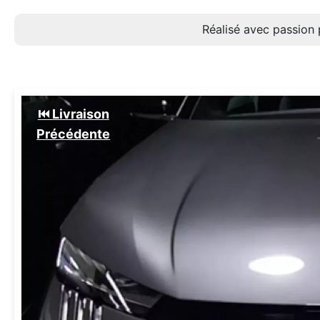
Réalisé avec passion 
⏮️ Livraison
Précédente