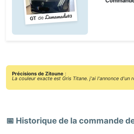
Command
Lamamadu83
de
GT
Précisions de Zitoune
:
La couleur exacte est Gris Titane. j'ai l'annonce d'un
📅 Historique de la commande d