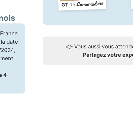
Lamamadu83
de
GT
mois
France
la date
👉
Vous aussi vous attend
9/2024,
Partagez votre exp
ement,
e 4