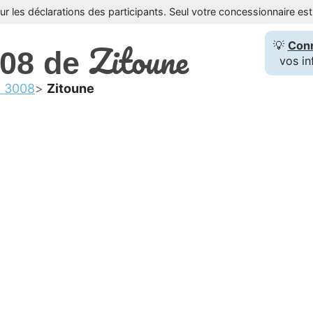
sur les déclarations des participants. Seul votre concessionnaire e
Zitoune
💡
Con
008 de
vos in
t 3008
Zitoune