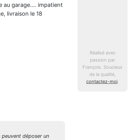
e au garage.... impatient
, livraison le 18
Réalisé avec
passion par
François. Soucieux
de la qualité,
contactez-moi
.
is peuvent déposer un