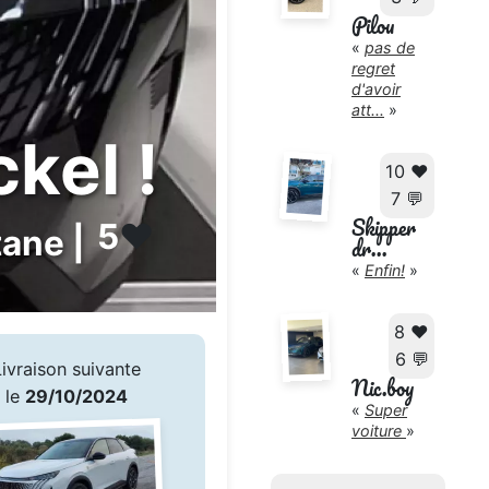
Pilou
«
pas de
regret
d'avoir
att...
»
kel !
10 ❤️
7 💬
Skipper
5
❤️
tane |
dr...
«
Enfin!
»
8 ❤️
6 💬
Livraison suivante
Nic.boy
le
29/10/2024
«
Super
voiture
»