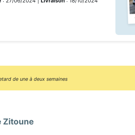
e
: 27/06/2024 |
Livraison
: 18/10/2024
 retard de une à deux semaines
e Zitoune