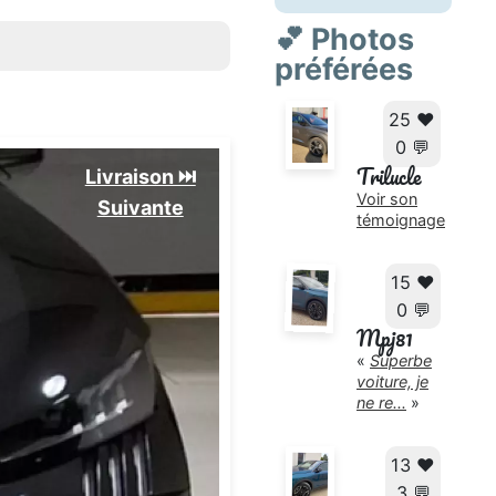
💕 Photos
préférées
25 ❤️
0 💬
Trilucle
Livraison ⏭️
Voir son
Suivante️
témoignage
15 ❤️
0 💬
Mpj81
«
Superbe
voiture, je
ne re...
»
13 ❤️
3 💬