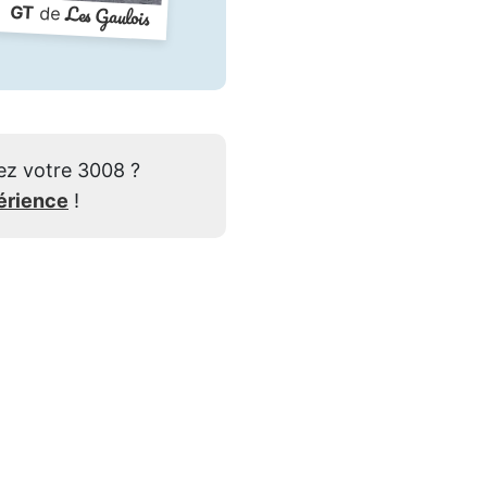
Les Gaulois
GT
de
ez votre 3008 ?
érience
!