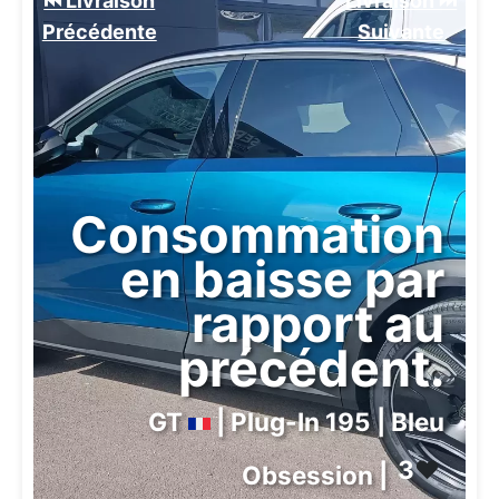
⏮️ Livraison
Livraison ⏭️
Précédente
Suivante️
Consommation
en baisse par
rapport au
précédent.
GT
| Plug-In 195 | Bleu
3
❤️
Obsession |