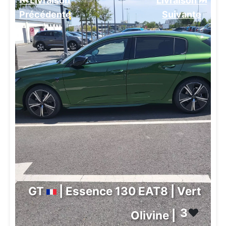
⏮️ Livraison
Livraison ⏭️
Précédente
Suivante️
GT
| Essence 130 EAT8 | Vert
3
❤️
Olivine |