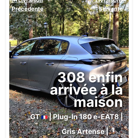
⏮️ Livraison
Livraison ⏭️
Précédente
Suivante️
308 enfin
arrivée à la
maison
GT
| Plug-In 180 e-EAT8 |
1
❤️
Gris Artense |