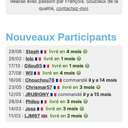
Réalisé avec passion par François. Soucieux de la
qualité,
contactez-moi
.
Nouveaux Participants
29/06 :
Steph
livré en
4 mois
😃
26/02 :
lolo
livré en
1 mois
😃
17/10 :
Gilou65
livré en
1 mois
😃
27/08 :
Wil
livré en
4 mois
😃
16/06 :
Chouchou78
commandé
il y a 14 mois
23/05 :
Chrismar57
livré en
3 mois
😃
12/05 :
JRUBIGNY
commandé
il y a 15 mois
26/04 :
Philou
livré en
3 mois
😃
14/03 :
Joss
livré en
3 mois
😃
11/03 :
LJM97
livré en
2 mois
😃