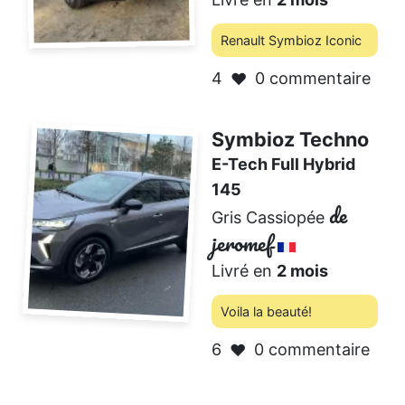
Renault Symbioz Iconic
4
0 commentaire
❤️
Symbioz Techno
E-Tech Full Hybrid
145
de
Gris Cassiopée
jeromef
Livré en
2 mois
Voila la beauté!
6
0 commentaire
❤️