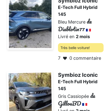
Symbioz Iconic
E-Tech Full Hybrid
145
de
Bleu Mercure
Diablotin77
Livré en
2 mois
Très belle voiture!
7
0 commentaire
❤️
Symbioz Iconic
E-Tech Full Hybrid
145
de
Gris Cassiopée
GillouBD
Livré en
2 mois