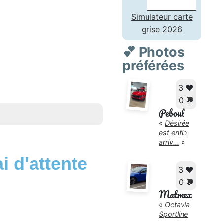
Simulateur carte
grise 2026
💕 Photos
préférées
3 ❤️
0 💬
Peboul
«
Désirée
est enfin
arriv...
»
i d'attente
3 ❤️
0 💬
Matmex
«
Octavia
Sportline