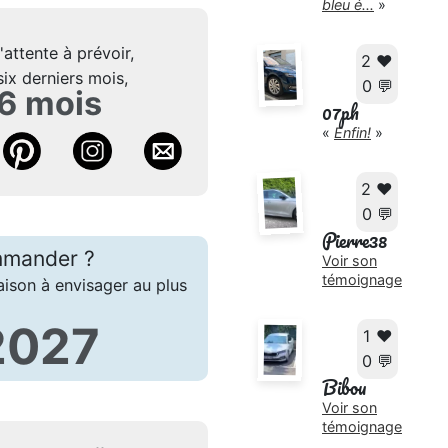
bleu é...
»
attente à prévoir,
2 ❤️
six derniers mois,
0 💬
 6 mois
07ph
«
Enfin!
»
2 ❤️
0 💬
Pierre38
mmander ?
Voir son
témoignage
aison à envisager au plus
 2027
1 ❤️
0 💬
Bibou
Voir son
témoignage