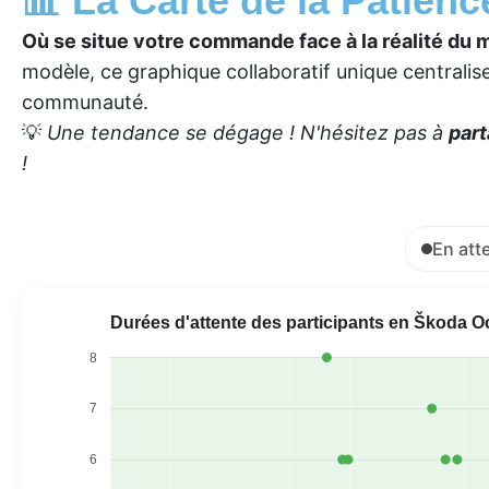
📊 La Carte de la Patien
Où se situe votre commande face à la réalité du 
modèle, ce graphique collaboratif unique centralise 
communauté.
💡
Une tendance se dégage ! N'hésitez pas à
part
!
En att
Durées d'attente des participants en Škoda O
8
7
6