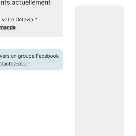
ants actuellement
 votre Octavia ?
mmande
!
en vers un groupe Facebook
ntactez-moi
!