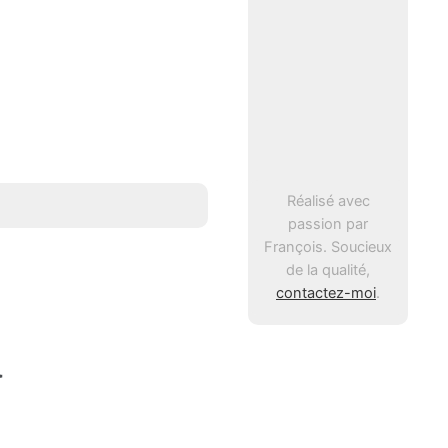
Réalisé avec
passion par
François. Soucieux
de la qualité,
contactez-moi
.
a