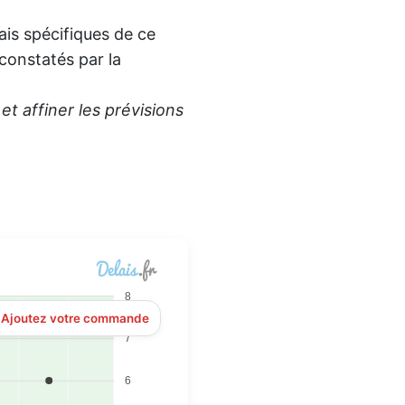
is spécifiques de ce
 constatés par la
t affiner les prévisions
8
? Ajoutez votre commande
7
6