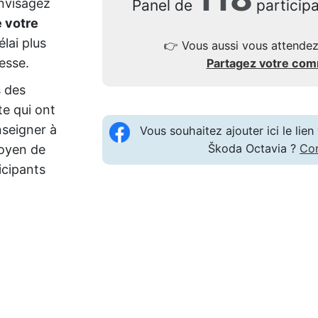
nvisagez
Panel de
particip
 votre
élai plus
👉
Vous aussi vous attendez
esse.
Partagez votre co
s des
te qui ont
seigner à
Vous souhaitez ajouter ici le li
Škoda Octavia ?
Co
moyen de
icipants