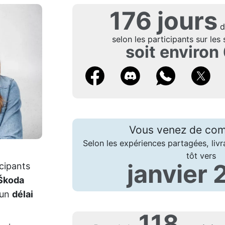
176 jours
d'
selon les participants sur les 
soit environ
Vous venez de co
Selon les expériences partagées, livr
tôt vers
janvier
icipants
Škoda
 un
délai
118