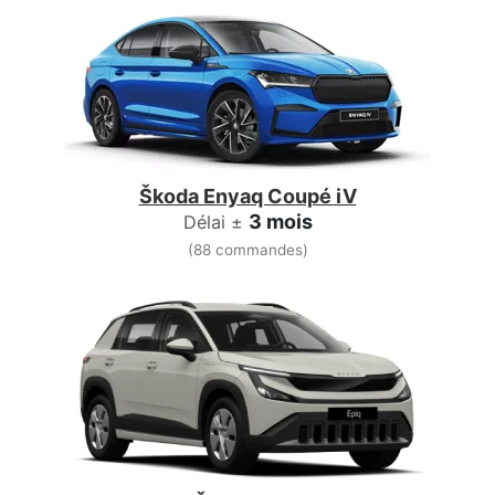
Škoda Enyaq Coupé iV
3 mois
Délai ±
(88 commandes)