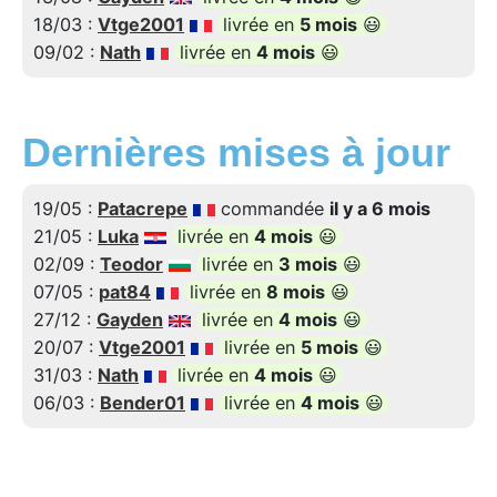
18/03 :
Vtge2001
livrée en
5 mois
😃
09/02 :
Nath
livrée en
4 mois
😃
Dernières mises à jour
19/05 :
Patacrepe
commandée
il y a 6 mois
21/05 :
Luka
livrée en
4 mois
😃
02/09 :
Teodor
livrée en
3 mois
😃
07/05 :
pat84
livrée en
8 mois
😃
27/12 :
Gayden
livrée en
4 mois
😃
20/07 :
Vtge2001
livrée en
5 mois
😃
31/03 :
Nath
livrée en
4 mois
😃
06/03 :
Bender01
livrée en
4 mois
😃