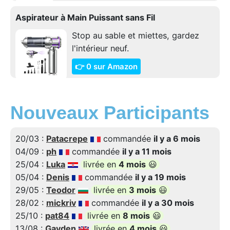
Aspirateur à Main Puissant sans Fil
Stop au sable et miettes, gardez
l'intérieur neuf.
👉 0 sur Amazon
Nouveaux Participants
20/03 :
Patacrepe
commandée
il y a 6 mois
04/09 :
ph
commandée
il y a 11 mois
25/04 :
Luka
livrée en
4 mois
😃
05/04 :
Denis
commandée
il y a 19 mois
29/05 :
Teodor
livrée en
3 mois
😃
28/02 :
mickriv
commandée
il y a 30 mois
25/10 :
pat84
livrée en
8 mois
😃
13/08 :
Gayden
livrée en
4 mois
😃