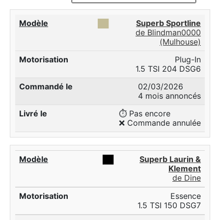
██
Superb Sportline
de Blindman0000
(Mulhouse)
Plug-In
1.5 TSI 204 DSG6
02/03/2026
4 mois annoncés
⏱️ Pas encore
❌ Commande annulée
██
Superb Laurin &
Klement
de Dine
Essence
1.5 TSI 150 DSG7