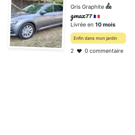
de
Gris Graphite
gmax77
Livrée en
10 mois
Enfin dans mon jardin
2
0 commentaire
❤️