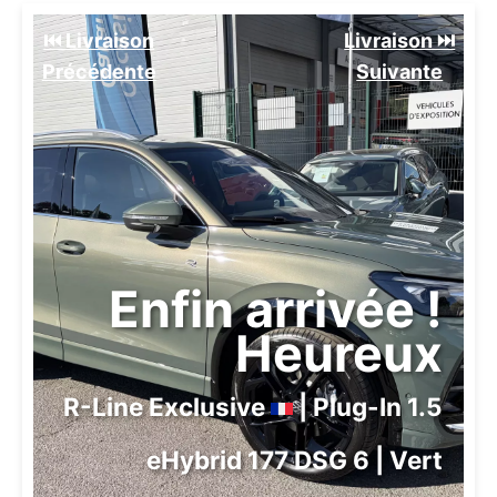
⏮️ Livraison
Livraison ⏭️
Précédente
Suivante️
Enfin arrivée !
Heureux
R-Line Exclusive
| Plug-In 1.5
eHybrid 177 DSG 6 | Vert