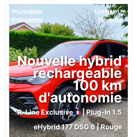
⏮️ Livraison
Livraison ⏭️
Précédente
Suivante️
Nouvelle hybrid
rechargeable
100 km
d'autonomie
R-Line Exclusive
| Plug-In 1.5
eHybrid 177 DSG 6 | Rouge