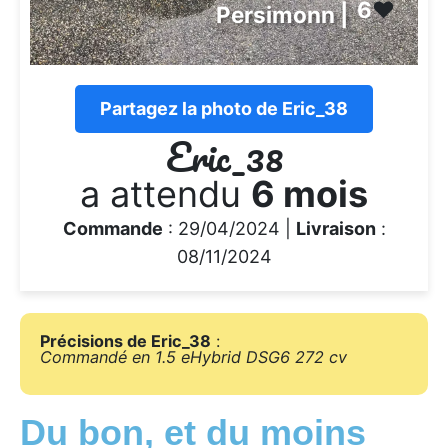
6
❤️
Persimonn |
Partagez la photo de Eric_38
Eric_38
a attendu
6 mois
Commande
: 29/04/2024 |
Livraison
:
08/11/2024
Précisions de Eric_38
:
Commandé en 1.5 eHybrid DSG6 272 cv
Du bon, et du moins