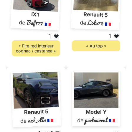
Renault 5
iX1
Baf777
Lolo72
de
de
1
1
❤️
❤️
« Fire red interieur
« Au top »
cognac / castanea »
Renault 5
Model Y
axl_vlln
perlaurent
de
de