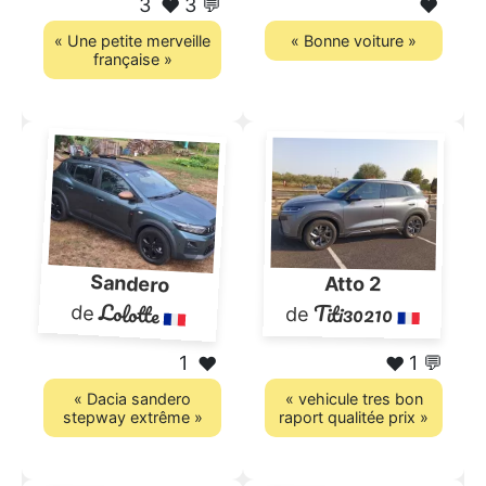
3
3 💬
❤️
❤️
« Une petite merveille
« Bonne voiture »
française »
Sandero
Atto 2
Lolotte
Titi30210
de
de
1
1 💬
❤️
❤️
« Dacia sandero
« vehicule tres bon
stepway extrême »
raport qualitée prix »