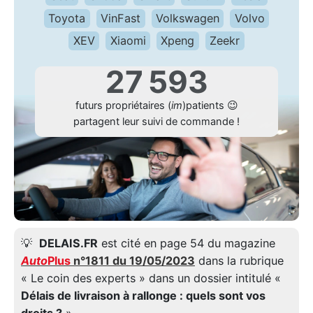
Toyota
VinFast
Volkswagen
Volvo
XEV
Xiaomi
Xpeng
Zeekr
27 593
futurs propriétaires (
im
)patients 😉
partagent leur suivi de commande !
💡
DELAIS.FR
est cité en page 54 du magazine
Auto
Plus
n°1811 du 19/05/2023
dans la rubrique
« Le coin des experts » dans un dossier intitulé «
Délais de livraison à rallonge : quels sont vos
droits ?
».