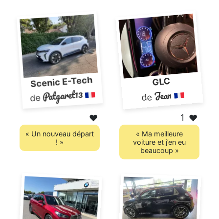
Scenic E-Tech
GLC
Patgaret13
Jean
de
de
1
❤️
❤️
« Un nouveau départ
« Ma meilleure
! »
voiture et j’en eu
beaucoup »