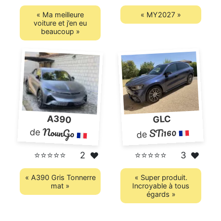
« Ma meilleure
« MY2027 »
voiture et j’en eu
beaucoup »
A390
GLC
NounGo
STi160
de
de
⭐⭐⭐⭐⭐
2
⭐⭐⭐⭐⭐
3
❤️
❤️
« A390 Gris Tonnerre
« Super produit.
mat »
Incroyable à tous
égards »