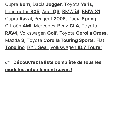
Cupra
Born
,
Dacia
Jogger
,
Toyota
Yaris
,
Leapmotor
B05
,
Audi
Q3
,
BMW
i4
,
BMW
X1
,
Cupra
Raval
,
Peugeot
2008
,
Dacia
Spring
,
Citroën
AMI
,
Mercedes-Benz
CLA
,
Toyota
RAV4
,
Volkswagen
Golf
,
Toyota
Corolla Cross
,
Mazda
3
,
Toyota
Corolla Touring Sports
,
Fiat
Topolino
,
BYD
Seal
,
Volkswagen
ID.7 Tourer
👉
Découvrez la liste complète de tous les
modèles actuellement suivis !