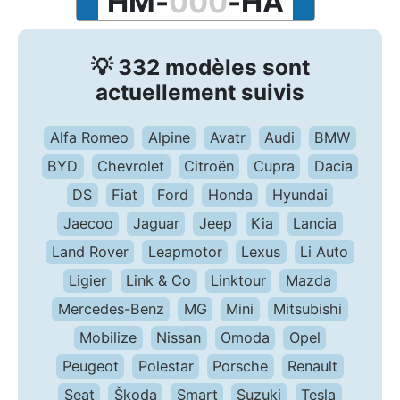
H
M
-
0
0
0
-
H
A
💡 332 modèles sont
actuellement suivis
Alfa Romeo
Alpine
Avatr
Audi
BMW
BYD
Chevrolet
Citroën
Cupra
Dacia
DS
Fiat
Ford
Honda
Hyundai
Jaecoo
Jaguar
Jeep
Kia
Lancia
Land Rover
Leapmotor
Lexus
Li Auto
Ligier
Link & Co
Linktour
Mazda
Mercedes-Benz
MG
Mini
Mitsubishi
Mobilize
Nissan
Omoda
Opel
Peugeot
Polestar
Porsche
Renault
Seat
Škoda
Smart
Suzuki
Tesla