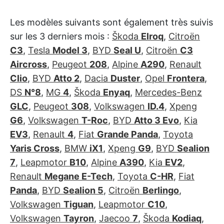
Les modèles suivants sont également très suivis
sur les 3 derniers mois :
Škoda
Elroq
,
Citroën
C3
,
Tesla
Model 3
,
BYD
Seal U
,
Citroën
C3
Aircross
,
Peugeot
208
,
Alpine
A290
,
Renault
Clio
,
BYD
Atto 2
,
Dacia
Duster
,
Opel
Frontera
,
DS
N°8
,
MG
4
,
Škoda
Enyaq
,
Mercedes-Benz
GLC
,
Peugeot
308
,
Volkswagen
ID.4
,
Xpeng
G6
,
Volkswagen
T-Roc
,
BYD
Atto 3 Evo
,
Kia
EV3
,
Renault
4
,
Fiat
Grande Panda
,
Toyota
Yaris Cross
,
BMW
iX1
,
Xpeng
G9
,
BYD
Sealion
7
,
Leapmotor
B10
,
Alpine
A390
,
Kia
EV2
,
Renault
Megane E-Tech
,
Toyota
C-HR
,
Fiat
Panda
,
BYD
Sealion 5
,
Citroën
Berlingo
,
Volkswagen
Tiguan
,
Leapmotor
C10
,
Volkswagen
Tayron
,
Jaecoo
7
,
Škoda
Kodiaq
,