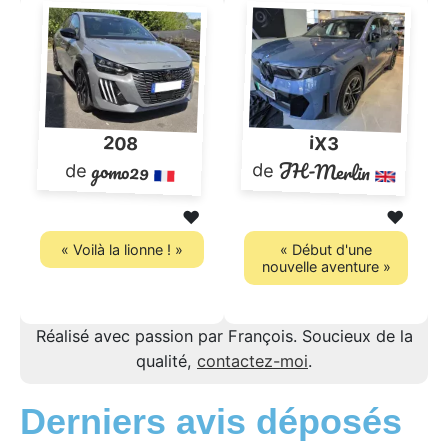
208
iX3
JH-Merlin
gomo29
de
de
❤️
❤️
« Voilà la lionne ! »
« Début d'une
nouvelle aventure »
Réalisé avec passion par François. Soucieux de la
qualité,
contactez-moi
.
Derniers avis déposés