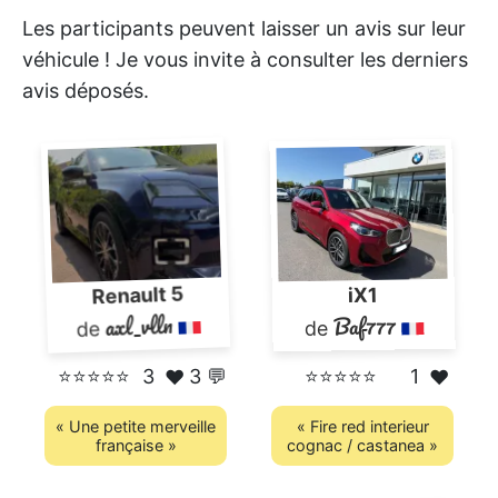
Les participants peuvent laisser un avis sur leur
véhicule ! Je vous invite à consulter les derniers
avis déposés.
Renault 5
iX1
axl_vlln
Baf777
de
de
⭐⭐⭐⭐⭐
3
3 💬
⭐⭐⭐⭐⭐
1
❤️
❤️
« Une petite merveille
« Fire red interieur
française »
cognac / castanea »