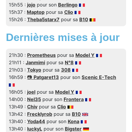
15h55 :
jojo
pour son
Berlingo
15h37 :
Maptop
pour sa
Clio
15h26 :
Theba5starx7
pour sa
B10
Dernières mises à jour
21h30 :
Prometheus
pour sa
Model Y
21h11 :
Janmimi
pour sa
N°8
21h03 :
Tokyo
pour sa
308
16h59 :
📷
Patgaret13
pour son
Scenic E-Tech
16h05 :
joel
pour sa
Model Y
14h00 :
Nel35
pour son
Frontera
13h49 :
Chiv
pour sa
Clio
13h42 :
Frecklyrob
pour sa
B10
13h40 :
Yoda44
pour son
Kona
13h40 :
luckyL
pour son
Bigster