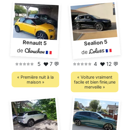
Sealion 5
Renault 5
Lolo85
Chouchou
de
de
⭐⭐⭐⭐⭐
5
7 💬
⭐⭐⭐⭐
⭐
4
12 💬
❤️
❤️
« Première nuit à la
« Voiture vraiment
maison »
facile et bien finie,une
merveille »