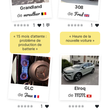
Grandland
308
mreuther
Fred
de
de
⭐⭐⭐⭐⭐
1
1 💬
⭐⭐⭐⭐⭐
1
❤️
❤️
« 15 mois d’attente :
« Heure de la
problème de
nouvelle voiture »
production de
batterie »
GLC
Elroq
Jean
MM
de
de
⭐⭐⭐⭐⭐
1
⭐⭐⭐⭐⭐
❤️
❤️