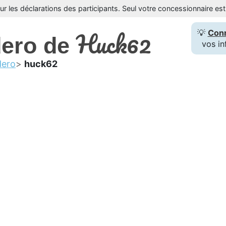
sur les déclarations des participants. Seul votre concessionnaire e
Huck62
💡
Con
dero de
vos in
dero
huck62