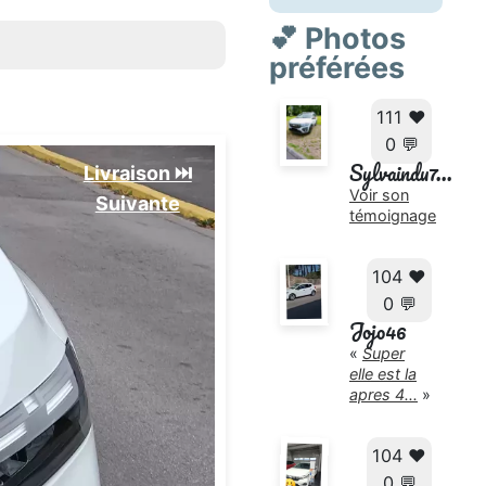
💕 Photos
préférées
111 ❤️
0 💬
Sylvaindu7...
Livraison ⏭️
Voir son
Suivante️
témoignage
104 ❤️
0 💬
Jojo46
«
Super
elle est la
apres 4...
»
104 ❤️
0 💬