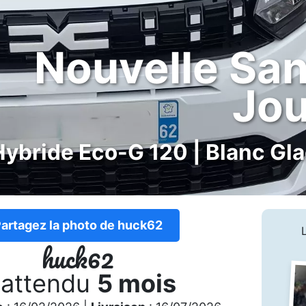
Nouvelle Sa
Jo
Hybride Eco-G 120 | Blanc Gla
artagez la photo de huck62
huck62
 attendu
5 mois