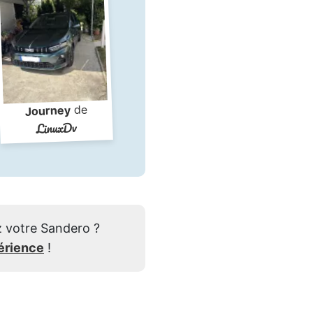
de
Journey
LinuxDv
 votre Sandero ?
érience
!