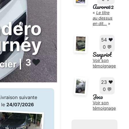
Aurore62
«
Le titre
au dessus
ndero
en dit...
»
urnéy
54 ❤️
0 💬
Sanpriot
3
❤️
Voir son
cier |
témoignage
23 ❤️
0 💬
Joco
Livraison suivante
Voir son
le
24/07/2026
témoignage