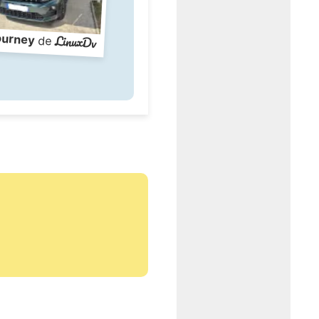
LinuxDv
ourney
de