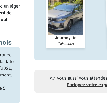
c un léger
nt de
tout
.
Journey
de
mois
Titi83440
rance
la date
6/2026,
ement,
👉
Vous aussi vous attendez
Partagez votre exp
e 5