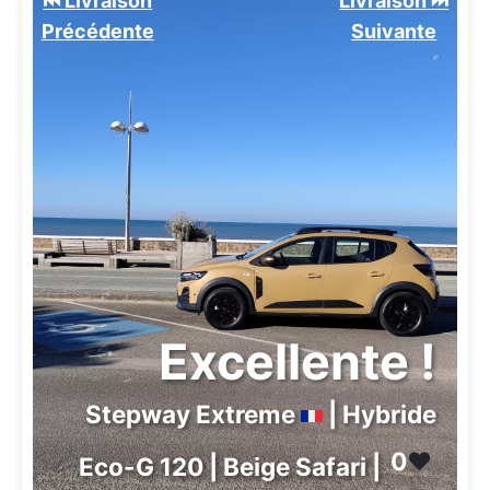
⏮️ Livraison
Livraison ⏭️
Précédente
Suivante️
Excellente !
Stepway Extreme
| Hybride
0
❤️
Eco-G 120 | Beige Safari |