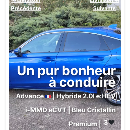
⏮️ Livraison
Livraison ⏭️
Précédente
Suivante️
Un pur bonheur
à conduire
Advance
| Hybride 2.0l e:HEV
i-MMD eCVT | Bleu Cristallin
3
❤️
Premium |