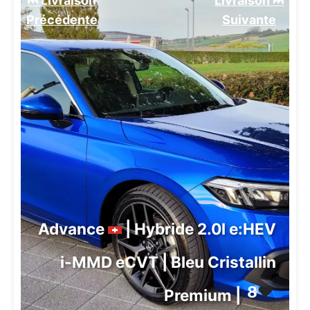
⏮️ Livraison
Livraison ⏭️
Précédente
Suivante️
Advance
| Hybride 2.0l e:HEV
i-MMD eCVT | Bleu Cristallin
8
❤️
Premium |