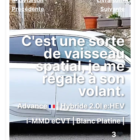
⏮️ Livraison
Livraison ⏭️
Précédente
Suivante️
C'est une sorte
de vaisseau
spatial, je me
régale à son
volant.
Advance
| Hybride 2.0l e:HEV
i-MMD eCVT | Blanc Platine |
3
❤️