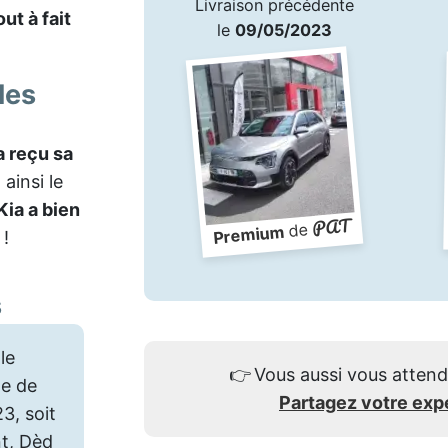
Livraison précédente
ut à fait
le
09/05/2023
les
a reçu sa
ainsi le
Kia a bien
PAT
de
Premium
 !
s
le
👉
Vous aussi vous attend
e de
Partagez votre exp
3, soit
nt, Dèd