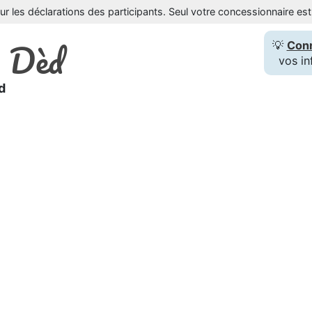
sur les déclarations des participants. Seul votre concessionnaire e
Dèd
💡
Con
e
vos in
d