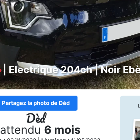
| Electrique 204ch | Noir Eb
Partagez la photo de Dèd
Dèd
 attendu
6 mois