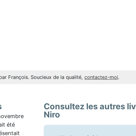
par François. Soucieux de la qualité,
contactez-moi
.
s
Consultez les autres li
Niro
novembre
ait été
ésentait