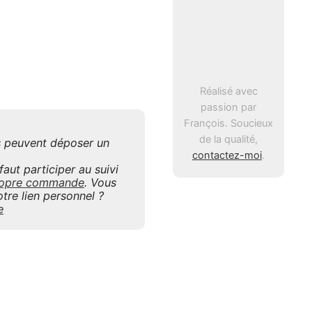
Réalisé avec
passion par
François. Soucieux
de la qualité,
is peuvent déposer un
contactez-moi
.
aut participer au suivi
 propre commande
. Vous
tre lien personnel ?
e