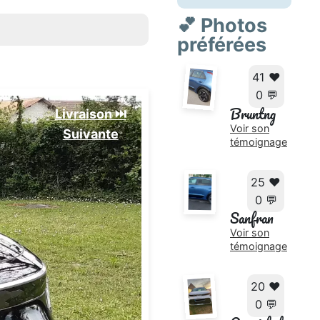
💕 Photos
préférées
41 ❤️
0 💬
Bruntng
Livraison ⏭️
Voir son
Suivante️
témoignage
25 ❤️
0 💬
Sanfran
Voir son
témoignage
20 ❤️
0 💬