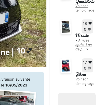
Quasiclodo
Voir son
témoignage
18 ❤️
0 💬
Messie
«
Arrivée
après 1 an
10
💕
de p...
»
ène |
17 ❤️
0 💬
Jihem
Livraison suivante
Voir son
témoignage
le
16/05/2023