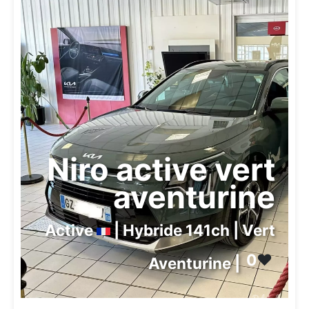
Niro active vert
aventurine
Active
| Hybride 141ch | Vert
0
❤️
Aventurine |