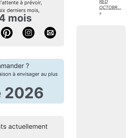
RED
'attente à prévoir,
OCTOBR...
six derniers mois,
»
 4 mois
mmander ?
aison à envisager au plus
 2026
nts actuellement