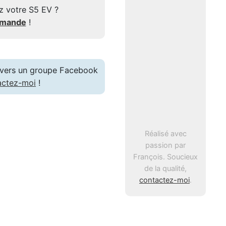
z votre S5 EV ?
mmande
!
en vers un groupe Facebook
actez-moi
!
Réalisé avec
passion par
François. Soucieux
de la qualité,
contactez-moi
.