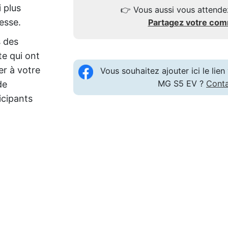
i plus
👉
Vous aussi vous attende
esse.
Partagez votre co
s des
te qui ont
r à votre
Vous souhaitez ajouter ici le li
MG S5 EV ?
Cont
de
icipants