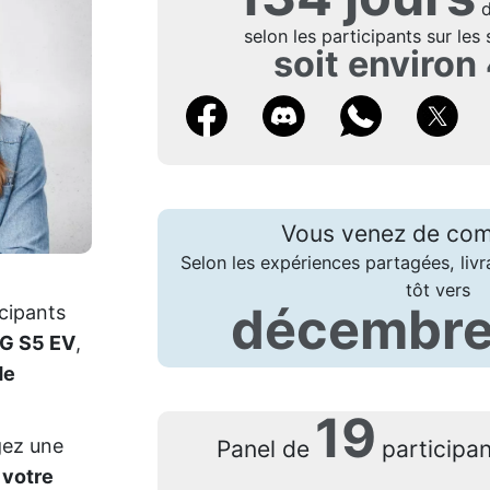
d
selon les participants sur les 
soit environ
Vous venez de co
Selon les expériences partagées, livr
tôt vers
décembre
icipants
G S5 EV
,
de
19
gez une
Panel de
participa
 votre