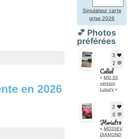
Simulateur carte
grise 2026
💕 Photos
préférées
3 ❤️
2 💬
Caliel
«
MG S5
version
ente en 2026
Luxury
»
2 ❤️
0 💬
Jtwist19
«
MGS5EV
DIAMOND