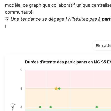
modèle, ce graphique collaboratif unique centralise 
communauté.
💡
Une tendance se dégage ! N'hésitez pas à
part
!
En att
Durées d'attente des participants en MG S5 E
5
4
3