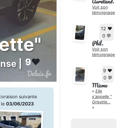
Aureliend.
Voir son
témoignage
12 ❤️
0 💬
sette"
Phil.
Voir son
témoignage
9
❤️
ense |
9 ❤️
0 💬
Micmo
«
Elle
Livraison suivante
s'appelle "
Grisette...
le
03/06/2023
»