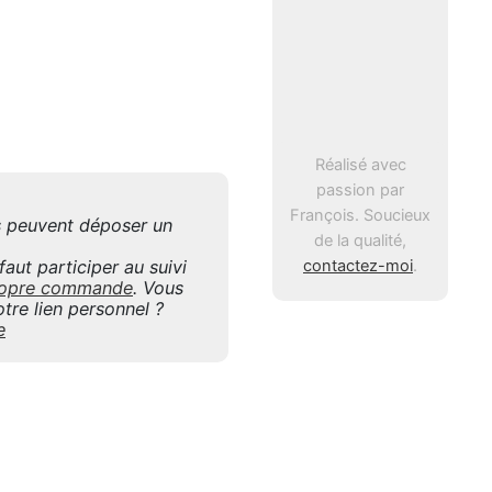
Réalisé avec
passion par
François. Soucieux
is peuvent déposer un
de la qualité,
contactez-moi
.
aut participer au suivi
 propre commande
. Vous
tre lien personnel ?
e