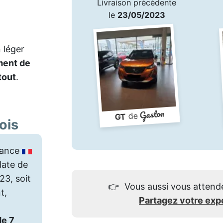
Livraison précédente
le
23/05/2023
 léger
ent de
tout
.
Gaston
de
GT
ois
rance
date de
23, soit
👉
Vous aussi vous attend
t,
Partagez votre exp
de 7