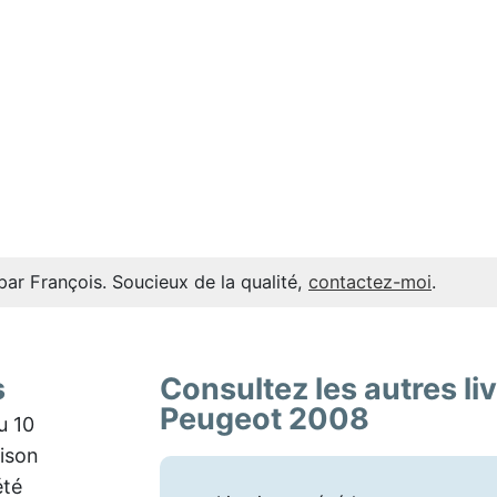
par François. Soucieux de la qualité,
contactez-moi
.
s
Consultez les autres li
Peugeot 2008
u 10
aison
été