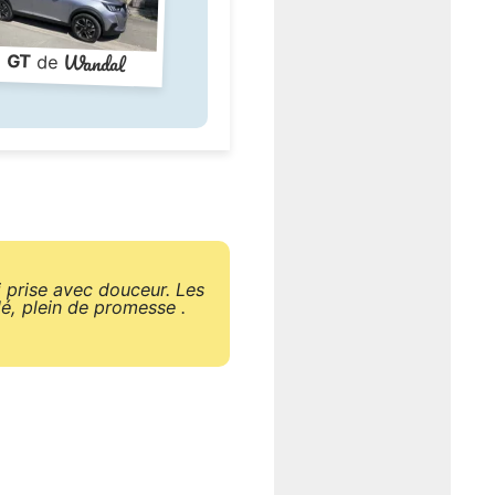
Wandal
GT
de
ai prise avec douceur. Les
lé, plein de promesse .