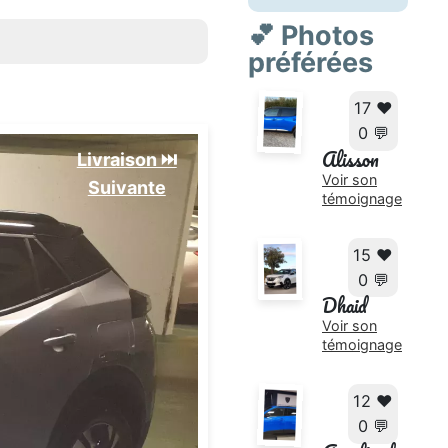
💕 Photos
préférées
17 ❤️
0 💬
Alisson
Livraison ⏭️
Voir son
Suivante️
témoignage
15 ❤️
0 💬
Dhaid
Voir son
témoignage
12 ❤️
0 💬