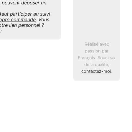
is peuvent déposer un
aut participer au suivi
 propre commande
. Vous
tre lien personnel ?
e
Réalisé avec
passion par
François. Soucieux
de la qualité,
contactez-moi
.