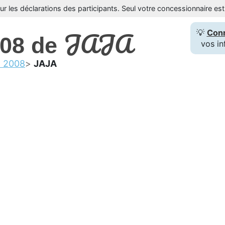
sur les déclarations des participants. Seul votre concessionnaire e
JAJA
💡
Con
008 de
vos in
t 2008
JAJA