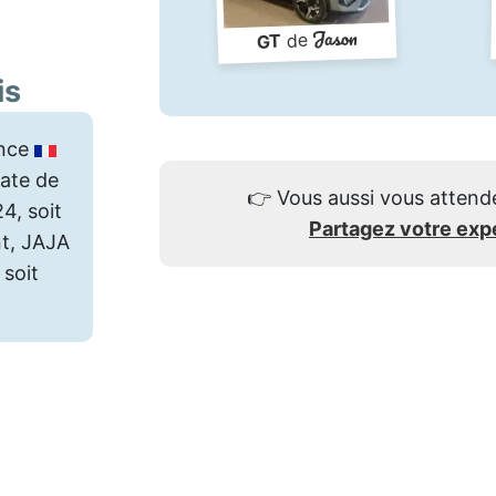
Jason
de
GT
is
nce
ate de
👉
Vous aussi vous attend
4, soit
Partagez votre exp
nt, JAJA
 soit