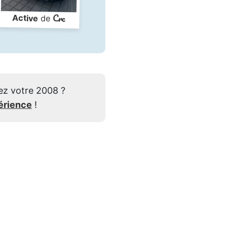
Crc
Active
de
ez votre 2008 ?
érience
!