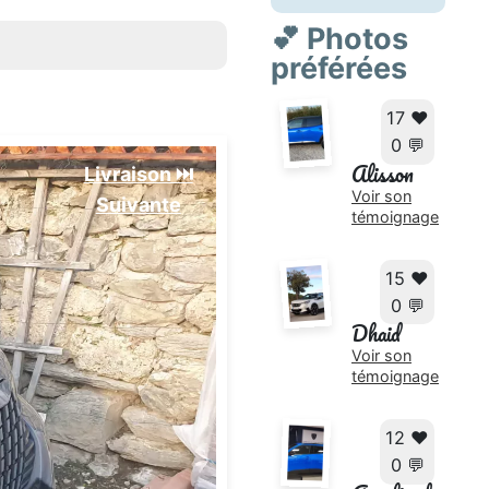
💕 Photos
préférées
17 ❤️
0 💬
Alisson
Livraison ⏭️
Voir son
Suivante️
témoignage
15 ❤️
0 💬
Dhaid
Voir son
témoignage
12 ❤️
0 💬