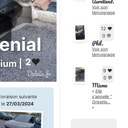
Aureliend.
Voir son
témoignage
12 ❤️
0 💬
enial
Phil.
Voir son
témoignage
2
❤️
nium |
9 ❤️
0 💬
Micmo
«
Elle
Livraison suivante
s'appelle "
Grisette...
le
27/03/2024
»