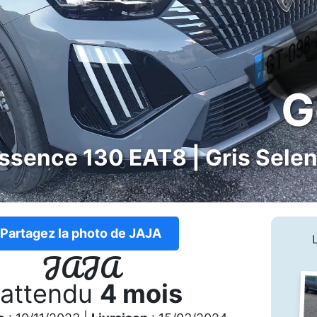
G
Essence 130 EAT8 | Gris Sele
Partagez la photo de JAJA
JAJA
 attendu
4 mois