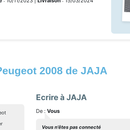
e
: 10/11/2023 |
Livraison
: 15/03/2024
Peugeot 2008 de JAJA
Ecrire à JAJA
De :
Vous
eot
er
Vous n'êtes pas connecté