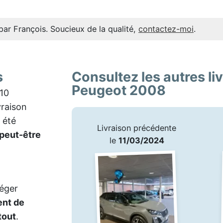
par François. Soucieux de la qualité,
contactez-moi
.
s
Consultez les autres li
Peugeot 2008
10
vraison
 été
Livraison précédente
 peut-être
le
11/03/2024
léger
nt de
tout
.