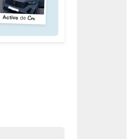
Crc
Active
de