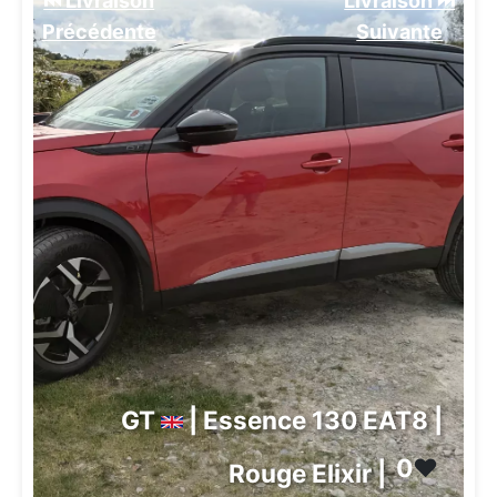
⏮️ Livraison
Livraison ⏭️
Précédente
Suivante️
GT
| Essence 130 EAT8 |
0
❤️
Rouge Elixir |