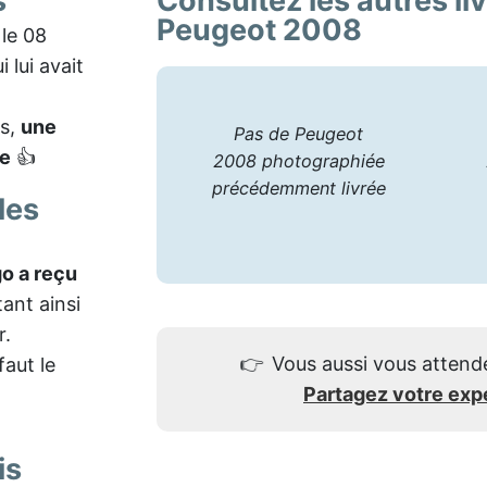
s
Consultez les autres li
Peugeot 2008
le 08
 lui avait
is,
une
Pas de Peugeot
le
👍
2008 photographiée
précédemment livrée
les
o a reçu
ant ainsi
r.
👉
Vous aussi vous attend
faut le
Partagez votre exp
is