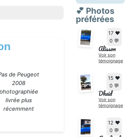
💕 Photos
préférées
17 ❤️
0 💬
on
Alisson
Voir son
témoignage
Pas de Peugeot
15 ❤️
2008
0 💬
photographiée
Dhaid
livrée plus
Voir son
témoignage
récemment
12 ❤️
0 💬