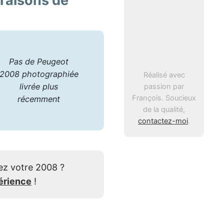
vraisons de
Pas de Peugeot
2008 photographiée
Réalisé avec
livrée plus
passion par
François. Soucieux
récemment
de la qualité,
contactez-moi
.
ez votre 2008 ?
érience
!