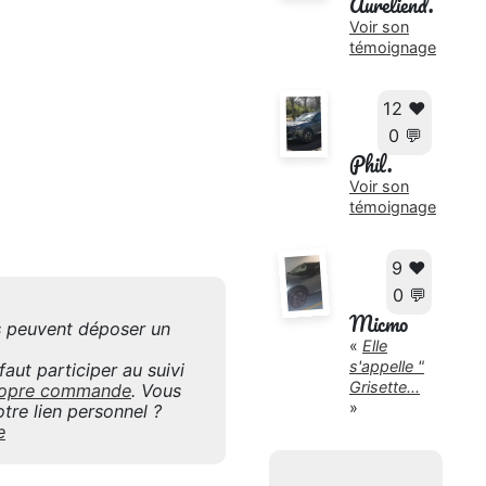
Aureliend.
Voir son
témoignage
12 ❤️
0 💬
Phil.
Voir son
témoignage
9 ❤️
0 💬
Micmo
is peuvent déposer un
«
Elle
s'appelle "
aut participer au suivi
Grisette...
 propre commande
. Vous
»
tre lien personnel ?
e