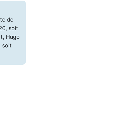
te de
20, soit
nt, Hugo
 soit