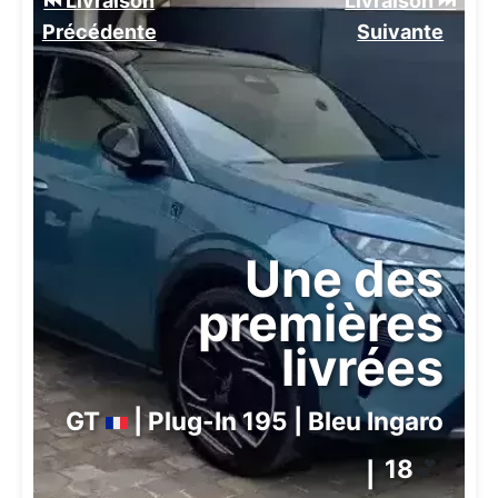
⏮️ Livraison
Livraison ⏭️
Précédente
Suivante️
Une des
premières
livrées
GT
| Plug-In 195 | Bleu Ingaro
18
💕
|