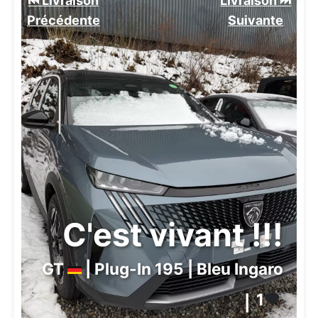
⏮️ Livraison
Livraison ⏭️
Précédente
Suivante️
C'est vivant !!!
GT
| Plug-In 195 | Bleu Ingaro
1
❤️
|